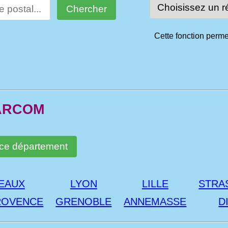
Cette fonction perme
 ARCOM
EAUX
LYON
LILLE
STRA
ROVENCE
GRENOBLE
ANNEMASSE
D