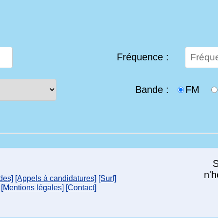
Fréquence :
Bande :
FM
S
n'h
des]
[Appels à candidatures]
[Surf]
[Mentions légales]
[Contact]